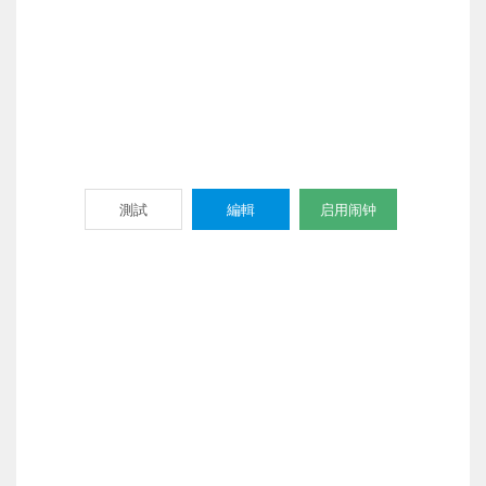
測試
編輯
启用闹钟