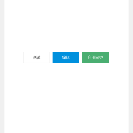
測試
編輯
启用闹钟