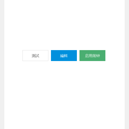
測試
編輯
启用闹钟