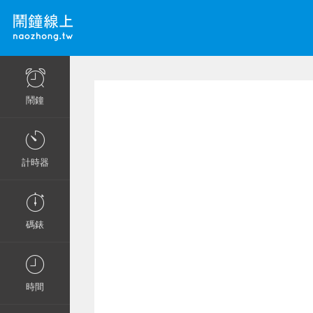
鬧鐘
計時器
碼錶
時間