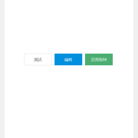
測試
編輯
启用闹钟