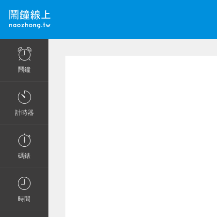
鬧鐘
計時器
碼錶
時間