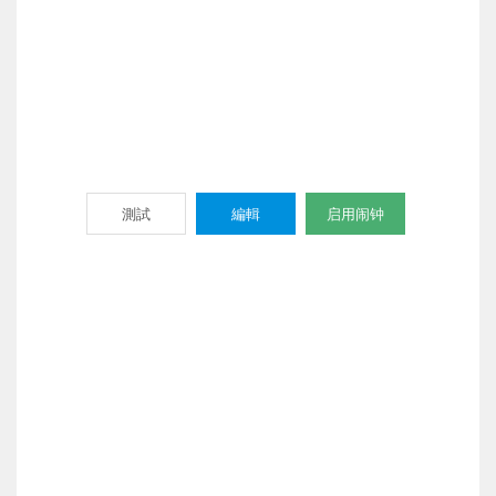
測試
編輯
启用闹钟