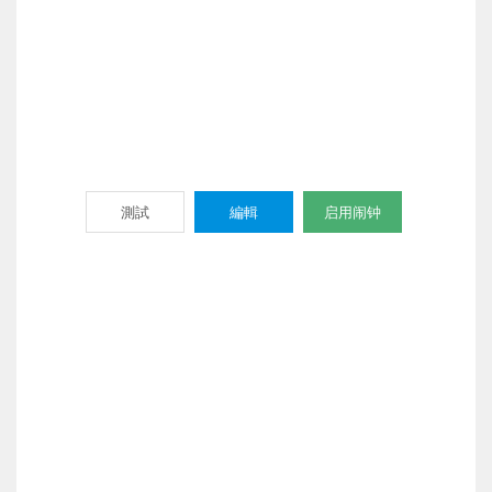
測試
編輯
启用闹钟