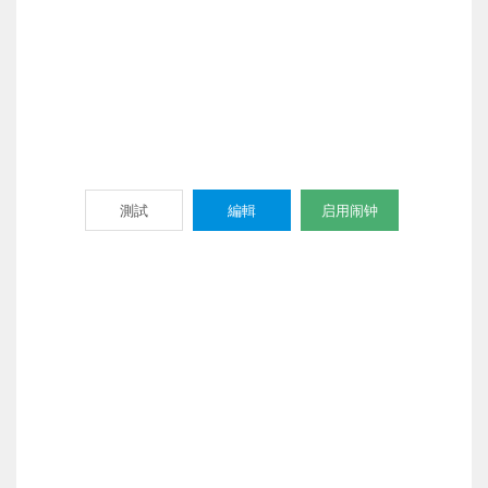
測試
編輯
启用闹钟