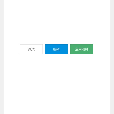
測試
編輯
启用闹钟