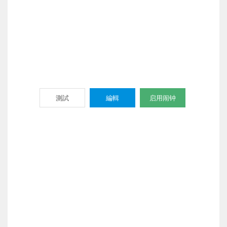
測試
編輯
启用闹钟