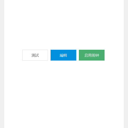
測試
編輯
启用闹钟