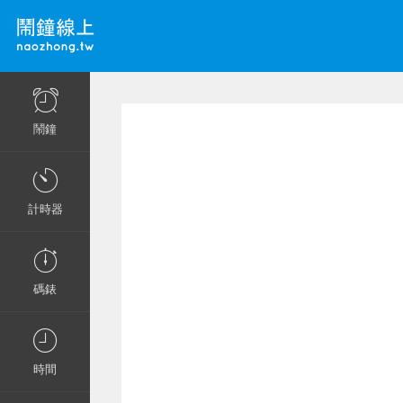
鬧鐘
計時器
碼錶
時間