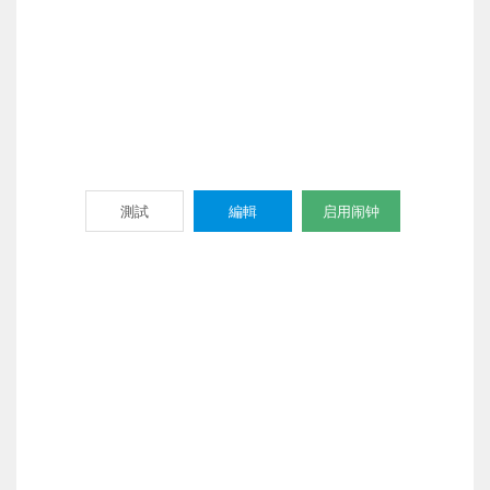
測試
編輯
启用闹钟