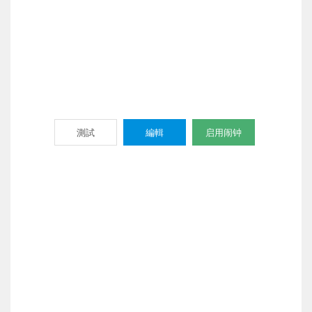
測試
編輯
启用闹钟