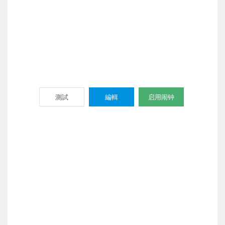
測試
編輯
启用闹钟