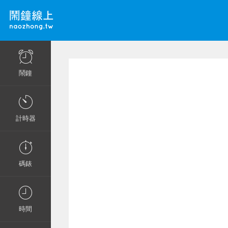
鬧鐘
計時器
碼錶
時間