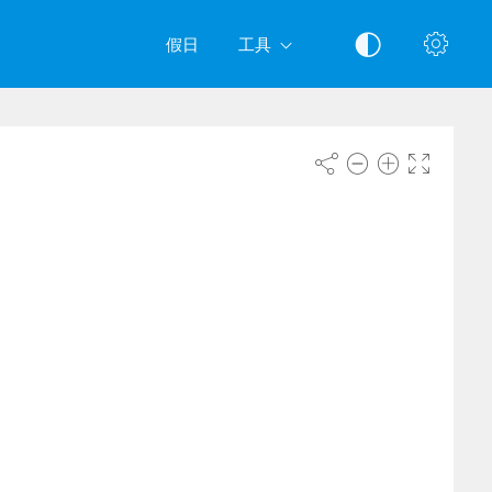
假日
工具