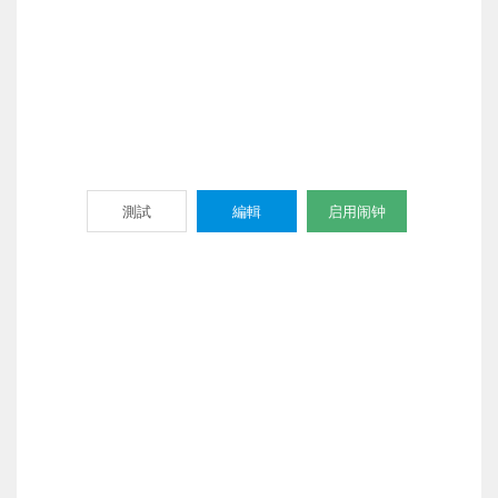
測試
編輯
启用闹钟