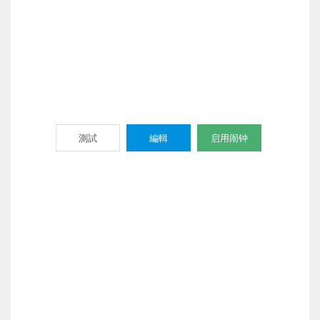
測試
編輯
启用闹钟