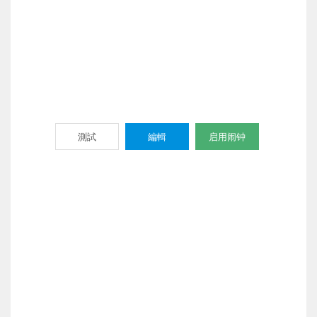
測試
編輯
启用闹钟