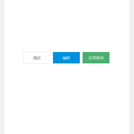
測試
編輯
启用闹钟