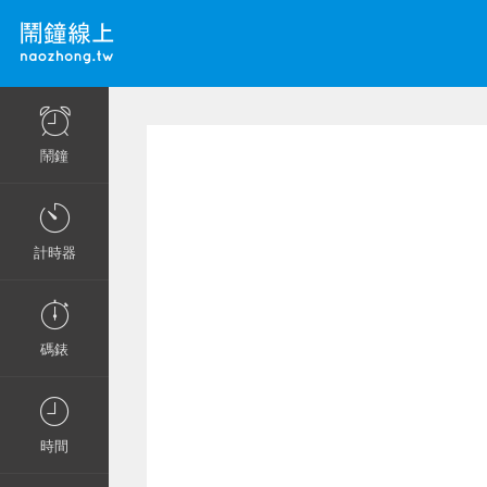
鬧鐘
計時器
碼錶
時間