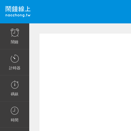
鬧鐘
計時器
碼錶
時間