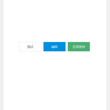
測試
編輯
启用闹钟