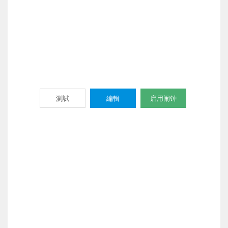
測試
編輯
启用闹钟