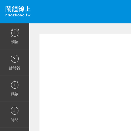
鬧鐘
計時器
碼錶
時間