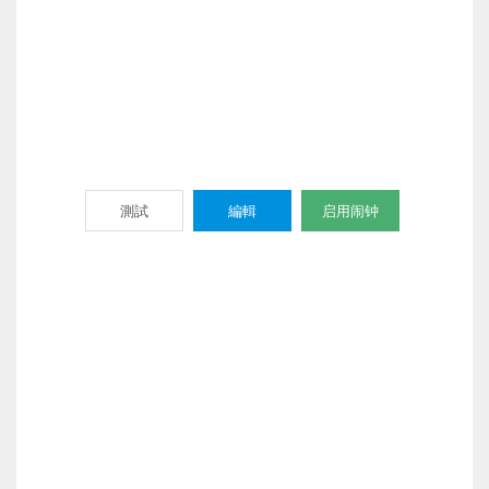
測試
編輯
启用闹钟