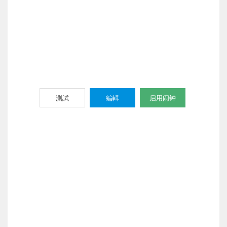
測試
編輯
启用闹钟