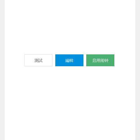
測試
編輯
启用闹钟