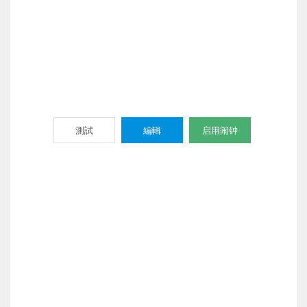
測試
編輯
启用闹钟