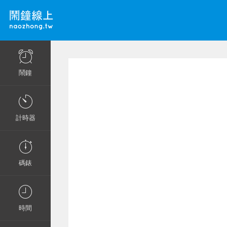
鬧鐘
計時器
碼錶
時間