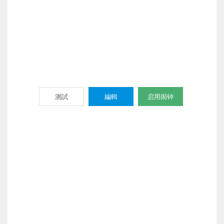
測試
編輯
启用闹钟